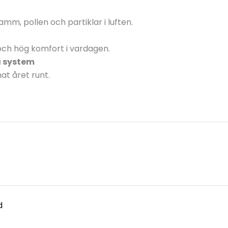
damm, pollen och partiklar i luften.
 och hög komfort i vardagen.
a system
at året runt.
d