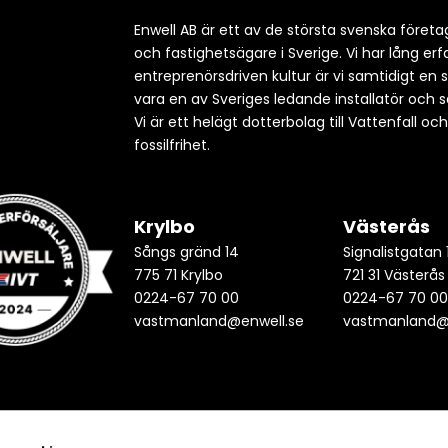
Enwell AB är ett av de största svenska företag
och fastighetsägare i Sverige. Vi har lång e
entreprenörsdriven kultur är vi samtidigt en 
vara en av Sveriges ledande installatör och s
Vi är ett helägt dotterbolag till Vattenfall oc
fossilfrihet.
Krylbo
Västerås
Sångs gränd 14
Signalistgatan 
775 71 Krylbo
721 31 Västerås
0224-67 70 00
0224-67 70 0
vastmanland@enwell.se
vastmanland@