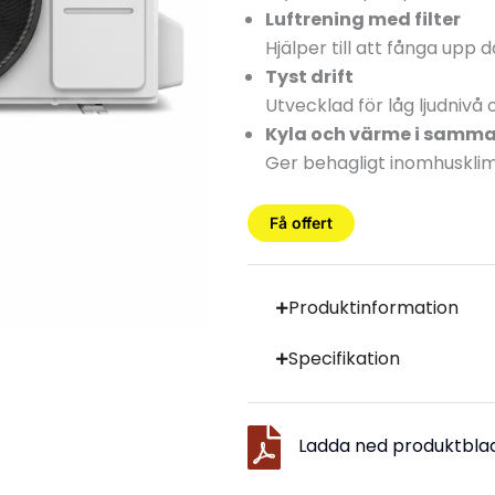
Luftrening med filter
Hjälper till att fånga upp 
Tyst drift
Utvecklad för låg ljudnivå
Kyla och värme i samm
Ger behagligt inomhusklim
Få offert
Produktinformation
Specifikation
Ladda ned produktbla