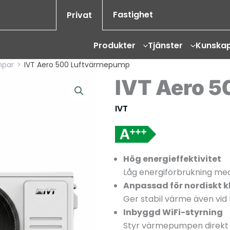
Fastighet
Privat
Produkter
Tjänster
Kunska
mpar
>
IVT Aero 500 Luftvärmepump
IVT Aero 
IVT
Hög energieffektivitet
Låg energiförbrukning med 
Anpassad för nordiskt k
Ger stabil värme även vi
Inbyggd WiFi-styrning
Styr värmepumpen direkt v