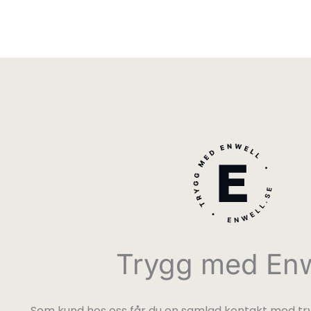
Trygg med Enw
Som kund hos oss får du en samlad kontakt med try