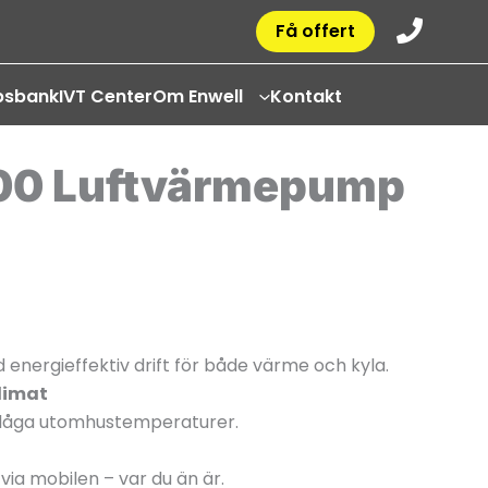
Få offert
psbank
IVT Center
Om Enwell
Kontakt
500 Luftvärmepump
energieffektiv drift för både värme och kyla.
limat
d låga utomhustemperaturer.
ia mobilen – var du än är.