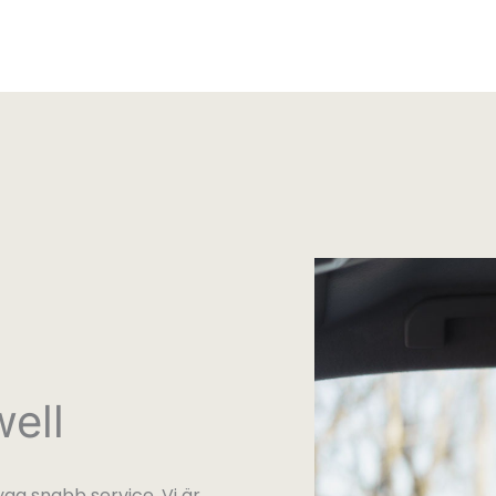
ell
gg snabb service. Vi är