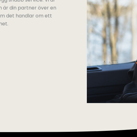
 är din partner över en
 om det handlar om ett
het.