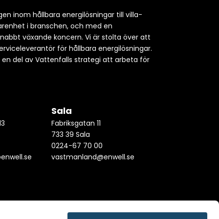
en inom hållbara energilösningar till villa-
rfarenhet i branschen, och med en
snabbt växande koncern. Vi är stolta över att
erviceleverantör för hållbara energilösningar.
h en del av Vattenfalls strategi att arbeta för
Sala
13
Fabriksgatan 11
733 39 Sala
0
0224-67 70 00
enwell.se
vastmanland@enwell.se