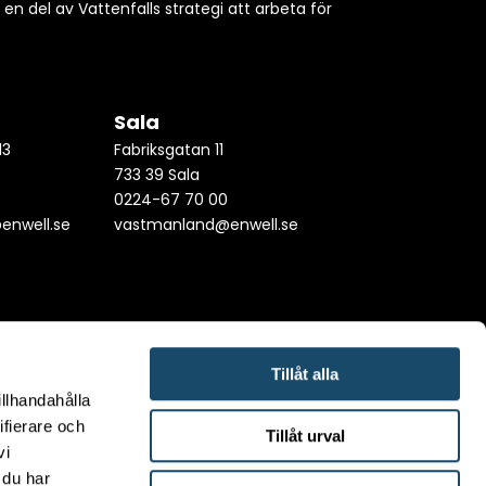
h en del av Vattenfalls strategi att arbeta för
Sala
13
Fabriksgatan 11
733 39 Sala
0
0224-67 70 00
enwell.se
vastmanland@enwell.se
Tillåt alla
illhandahålla
ifierare och
Tillåt urval
vi
 du har