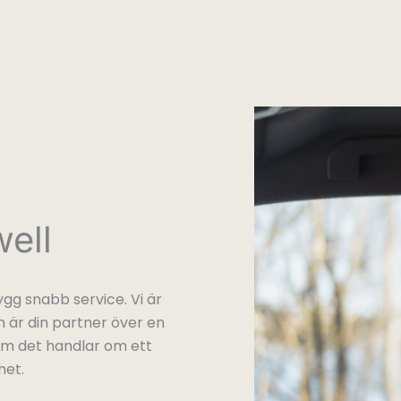
ell
gg snabb service. Vi är
 är din partner över en
 om det handlar om ett
het.