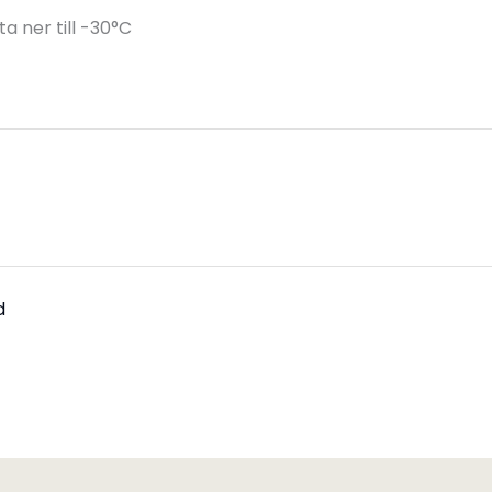
 ner till -30°C
d