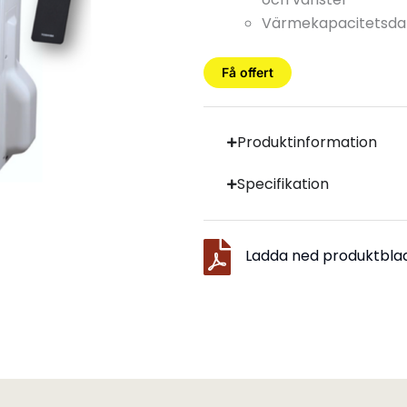
Värmekapacitetsdata
Få offert
Produktinformation
Specifikation
Ladda ned produktbla