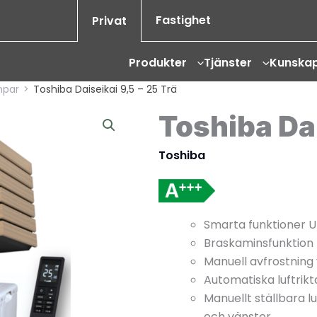
Fastighet
Privat
Produkter
Tjänster
Kunska
mpar
>
Toshiba Daiseikai 9,5 – 25 Trä
Toshiba Dai
Toshiba
Smarta funktioner Un
Braskaminsfunktion
Manuell avfrostning v
Automatiska luftrik
Manuellt ställbara lu
och vänster