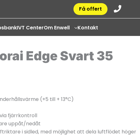
Få offert
psbank
IVT Center
Om Enwell
Kontakt
orai Edge Svart 35
derhållsvärme (+5 till + 13°C)
ia fjärrkontroll
tare uppåt/nedåt
ftriktare i sidled, med möjlighet att dela luftflödet höger