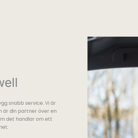
ell
gg snabb service. Vi är
 är din partner över en
 om det handlar om ett
het.