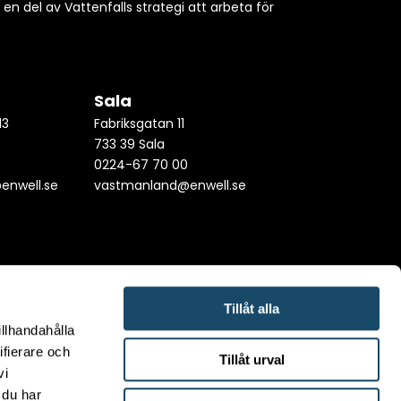
h en del av Vattenfalls strategi att arbeta för
Sala
13
Fabriksgatan 11
733 39 Sala
0
0224-67 70 00
enwell.se
vastmanland@enwell.se
Tillåt alla
illhandahålla
ifierare och
Tillåt urval
vi
 du har