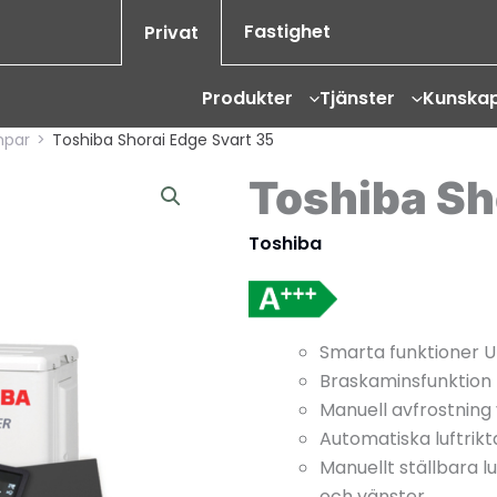
Fastighet
Privat
Produkter
Tjänster
Kunska
mpar
>
Toshiba Shorai Edge Svart 35
Toshiba Sh
Toshiba
Smarta funktioner Un
Braskaminsfunktion
Manuell avfrostning v
Automatiska luftrik
Manuellt ställbara lu
och vänster